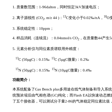
1. 质量数范围：1-96dalton，同时恒定3kV加速电压；
13
18
2. 离子源线性 (CO
, m/z 44 )：
C变化小于0.02‰/nA，
O
2
3. 系统稳定性：10ppm；
4. 样品消耗（连续流）：0.04nmol/s CO
，在质量数44产生5
2
5. 元素分析仪与同位素质谱联用外精度：
13
13
C (50μgC)：0.15‰
C (5μgC微量)：0.2‰
15
15
N (50μgC)：0.15‰
N (10μgC微量)：0.4‰
功能简介：
本系统配备了
Gas Bench plus多用途在线气体制备和导入系
统预浓缩后由气相色谱(GC)纯化；而Flash EA以快速
了五个接收器，可以测试分子量2-86的气体稳定同位素比